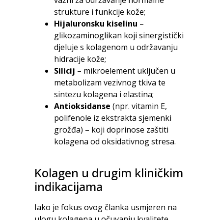
strukture i funkcije kože;
Hijaluronsku kiselinu
–
glikozaminoglikan koji sinergistički
djeluje s kolagenom u održavanju
hidracije kože;
Silicij
– mikroelement uključen u
metabolizam vezivnog tkiva te
sintezu kolagena i elastina;
Antioksidanse
(npr. vitamin E,
polifenole iz ekstrakta sjemenki
grožđa) – koji doprinose zaštiti
kolagena od oksidativnog stresa.
Kolagen u drugim kliničkim
indikacijama
Iako je fokus ovog članka usmjeren na
ulogu kolagena u očuvanju kvalitete