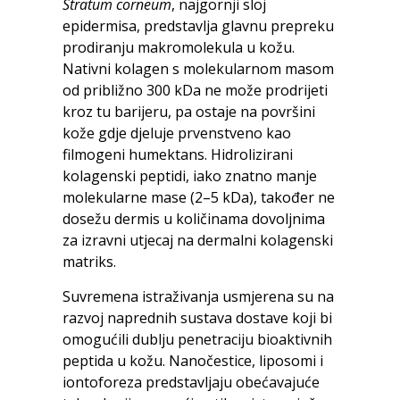
Stratum corneum
, najgornji sloj
epidermisa, predstavlja glavnu prepreku
prodiranju makromolekula u kožu.
Nativni kolagen s molekularnom masom
od približno 300 kDa ne može prodrijeti
kroz tu barijeru, pa ostaje na površini
kože gdje djeluje prvenstveno kao
filmogeni humektans. Hidrolizirani
kolagenski peptidi, iako znatno manje
molekularne mase (2–5 kDa), također ne
dosežu dermis u količinama dovoljnima
za izravni utjecaj na dermalni kolagenski
matriks.
Suvremena istraživanja usmjerena su na
razvoj naprednih sustava dostave koji bi
omogućili dublju penetraciju bioaktivnih
peptida u kožu. Nanočestice, liposomi i
iontoforeza predstavljaju obećavajuće