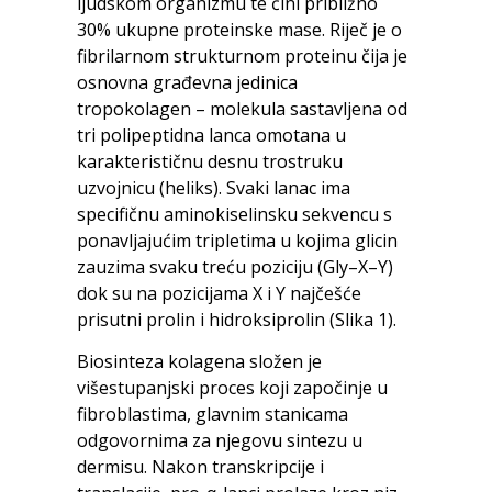
ljudskom organizmu te čini približno
30% ukupne proteinske mase. Riječ je o
fibrilarnom strukturnom proteinu čija je
osnovna građevna jedinica
tropokolagen – molekula sastavljena od
tri polipeptidna lanca omotana u
karakterističnu desnu trostruku
uzvojnicu (heliks). Svaki lanac ima
specifičnu aminokiselinsku sekvencu s
ponavljajućim tripletima u kojima glicin
zauzima svaku treću poziciju (Gly–X–Y)
dok su na pozicijama X i Y najčešće
prisutni prolin i hidroksiprolin (Slika 1).
Biosinteza kolagena složen je
višestupanjski proces koji započinje u
fibroblastima, glavnim stanicama
odgovornima za njegovu sintezu u
dermisu. Nakon transkripcije i