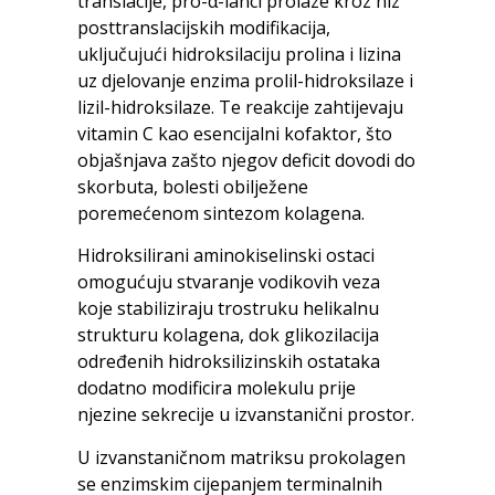
translacije, pro-α-lanci prolaze kroz niz
posttranslacijskih modifikacija,
uključujući hidroksilaciju prolina i lizina
uz djelovanje enzima prolil-hidroksilaze i
lizil-hidroksilaze. Te reakcije zahtijevaju
vitamin C kao esencijalni kofaktor, što
objašnjava zašto njegov deficit dovodi do
skorbuta, bolesti obilježene
poremećenom sintezom kolagena.
Hidroksilirani aminokiselinski ostaci
omogućuju stvaranje vodikovih veza
koje stabiliziraju trostruku helikalnu
strukturu kolagena, dok glikozilacija
određenih hidroksilizinskih ostataka
dodatno modificira molekulu prije
njezine sekrecije u izvanstanični prostor.
U izvanstaničnom matriksu prokolagen
se enzimskim cijepanjem terminalnih