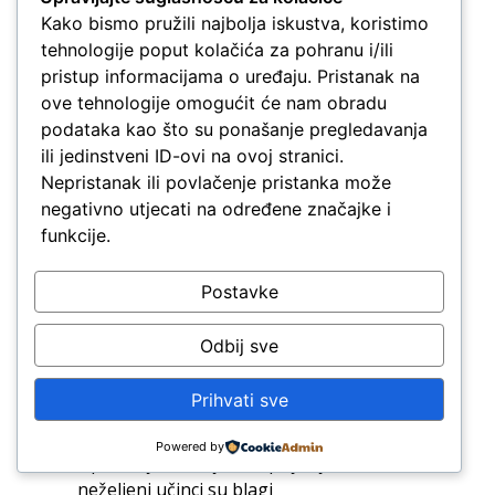
djelovati na ciljne stanice. Ta razlika u
Kako bismo pružili najbolja iskustva, koristimo
mehanizmu djelovanja objašnjava
tehnologije poput kolačića za pohranu i/ili
dominaciju oralnih pripravaka u
pristup informacijama o uređaju. Pristanak na
području
anti-aging
suplementacije.
ove tehnologije omogućit će nam obradu
podataka kao što su ponašanje pregledavanja
ili jedinstveni ID-ovi na ovoj stranici.
Nepristanak ili povlačenje pristanka može
negativno utjecati na određene značajke i
funkcije.
Sigurnosni profil i
Postavke
kontraindikacije
Odbij sve
Hidrolizirani kolagen općenito se smatra
sigurnim za oralnu primjenu te ima
Prihvati sve
povoljan sigurnosni profil,
dokumentiran u brojnim kliničkim
Powered by
ispitivanjima. Najčešće prijavljeni
neželjeni učinci su blagi