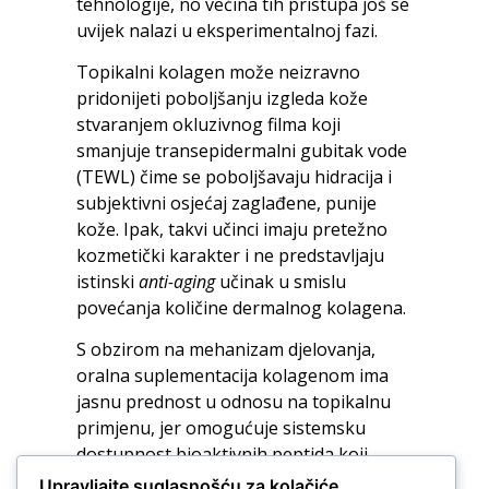
tehnologije, no većina tih pristupa još se
uvijek nalazi u eksperimentalnoj fazi.
Topikalni kolagen može neizravno
pridonijeti poboljšanju izgleda kože
stvaranjem okluzivnog filma koji
smanjuje transepidermalni gubitak vode
(TEWL) čime se poboljšavaju hidracija i
subjektivni osjećaj zaglađene, punije
kože. Ipak, takvi učinci imaju pretežno
kozmetički karakter i ne predstavljaju
istinski
anti-aging
učinak u smislu
povećanja količine dermalnog kolagena.
S obzirom na mehanizam djelovanja,
oralna suplementacija kolagenom ima
jasnu prednost u odnosu na topikalnu
primjenu, jer omogućuje sistemsku
dostupnost bioaktivnih peptida koji
putem cirkulacije mogu doseći dermis i
Upravljajte suglasnošću za kolačiće