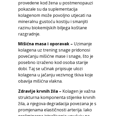
provedene kod žena u postmenopauzi
pokazale su da suplementacija
kolagenom može povoljno utjecati na
mineralnu gustoću kostiju i smanjiti
razinu biokemijskih biljega koštane
razgradnje.
Mišićna masa i oporavak –
Uzimanje
kolagena uz trening snage pridonosi
povećanju mišićne mase i snage, što je
posebno izraženo kod osoba starije
dobi. Taj se učinak pripisuje ulozi
kolagena u jačanju vezivnog tkiva koje
obavija mišićna vlakna.
Zdravlje krvnih žila –
Kolagen je važna
strukturna komponenta stijenke krvnih
žila, a njegova degradacija povezana je s
promjenama elastičnosti arterija. Iako
preliminarna istraživanja upućuju na