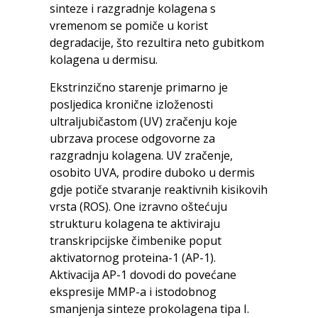
sinteze i razgradnje kolagena s
vremenom se pomiče u korist
degradacije, što rezultira neto gubitkom
kolagena u dermisu.
Ekstrinzično starenje primarno je
posljedica kronične izloženosti
ultraljubičastom (UV) zračenju koje
ubrzava procese odgovorne za
razgradnju kolagena. UV zračenje,
osobito UVA, prodire duboko u dermis
gdje potiče stvaranje reaktivnih kisikovih
vrsta (ROS). One izravno oštećuju
strukturu kolagena te aktiviraju
transkripcijske čimbenike poput
aktivatornog proteina-1 (AP-1).
Aktivacija AP-1 dovodi do povećane
ekspresije MMP-a i istodobnog
smanjenja sinteze prokolagena tipa I.