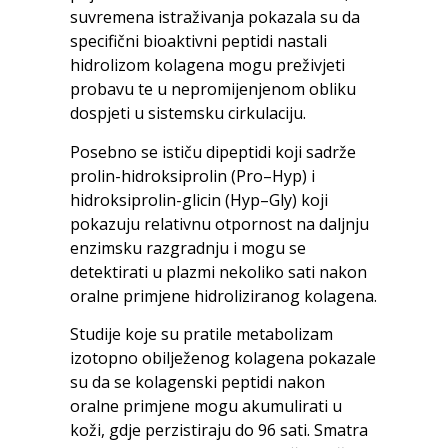
suvremena istraživanja pokazala su da
specifični bioaktivni peptidi nastali
hidrolizom kolagena mogu preživjeti
probavu te u nepromijenjenom obliku
dospjeti u sistemsku cirkulaciju.
Posebno se ističu dipeptidi koji sadrže
prolin-hidroksiprolin (Pro–Hyp) i
hidroksiprolin-glicin (Hyp–Gly) koji
pokazuju relativnu otpornost na daljnju
enzimsku razgradnju i mogu se
detektirati u plazmi nekoliko sati nakon
oralne primjene hidroliziranog kolagena.
Studije koje su pratile metabolizam
izotopno obilježenog kolagena pokazale
su da se kolagenski peptidi nakon
oralne primjene mogu akumulirati u
koži, gdje perzistiraju do 96 sati. Smatra