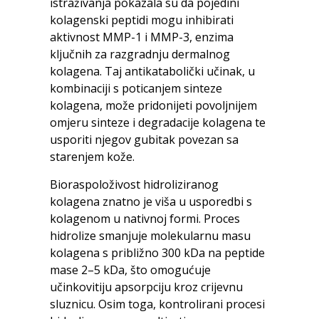
istraživanja pokazala su da pojedini
kolagenski peptidi mogu inhibirati
aktivnost MMP-1 i MMP-3, enzima
ključnih za razgradnju dermalnog
kolagena. Taj antikatabolički učinak, u
kombinaciji s poticanjem sinteze
kolagena, može pridonijeti povoljnijem
omjeru sinteze i degradacije kolagena te
usporiti njegov gubitak povezan sa
starenjem kože.
Bioraspoloživost hidroliziranog
kolagena znatno je viša u usporedbi s
kolagenom u nativnoj formi. Proces
hidrolize smanjuje molekularnu masu
kolagena s približno 300 kDa na peptide
mase 2–5 kDa, što omogućuje
učinkovitiju apsorpciju kroz crijevnu
sluznicu. Osim toga, kontrolirani procesi