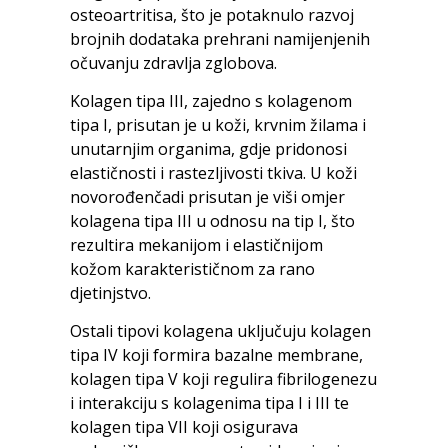
osteoartritisa, što je potaknulo razvoj
brojnih dodataka prehrani namijenjenih
očuvanju zdravlja zglobova.
Kolagen tipa III, zajedno s kolagenom
tipa I, prisutan je u koži, krvnim žilama i
unutarnjim organima, gdje pridonosi
elastičnosti i rastezljivosti tkiva. U koži
novorođenčadi prisutan je viši omjer
kolagena tipa III u odnosu na tip I, što
rezultira mekanijom i elastičnijom
kožom karakterističnom za rano
djetinjstvo.
Ostali tipovi kolagena uključuju kolagen
tipa IV koji formira bazalne membrane,
kolagen tipa V koji regulira fibrilogenezu
i interakciju s kolagenima tipa I i III te
kolagen tipa VII koji osigurava