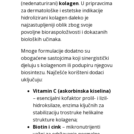
(nedenaturirani)
kolagen
. U pripravcima
za dermatološke i estetske indikacije
hidrolizirani kolagen daleko je
najzastupljeniji oblik zbog svoje
povoljne bioraspoloživosti i dokazanih
bioloških učinaka.
Mnoge formulacije dodatno su
obogaćene sastojcima koji sinergistički
djeluju s kolagenom ili podupiru njegovu
biosintezu. Najčešće korišteni dodaci
uključuju:
Vitamin C (askorbinska kiselina)
– esencijalni kofaktor prolil- i lizil-
hidroksilaze, enzima ključnih za
stabilizaciju trostruke helikalne
strukture kolagena;
Biotin i cink
– mikronutrijenti
važni za održavanje normalne