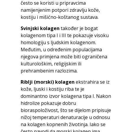
često se koristi u pripravcima
namijenjenim potpori zdravlju kože,
kostiju i mišićno-koštanog sustava.
Svinjski kolagen
također je bogat
kolagenom tipa I i III te pokazuje visoku
homologiju s ljudskim kolagenom.
Međutim, u određenim populacijama
njegova primjena može biti ograničena
kulturološkim, religijskim ili
prehrambenim razlozima.
Riblji (morski) kolagen
ekstrahira se iz
kože, ljuski i kostiju riba te je
dominantno izvor kolagena tipa I. Nakon
hidrolize pokazuje dobru
bioraspoloživost, što se dijelom pripisuje
nižoj temperaturi denaturacije u odnosu
na kolagen kopnenih životinja. Iako se
često navodi da morski kolagen ima