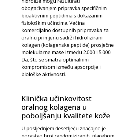
hidrolize mogu rezultirati
obogaćivanjem pripravka specifičnim
bioaktivnim peptidima s dokazanim
fiziološkim učincima. Većina
komercijalno dostupnih pripravaka za
oralnu primjenu sadrži hidrolizirani
kolagen (kolagenske peptide) prosječne
molekularne mase između 2.000 i 5.000
Da, što se smatra optimalnim
kompromisom između apsorpcije i
biološke aktivnosti.
Klinička učinkovitost
oralnog kolagena u
poboljšanju kvalitete kože
U posljednjem desetljeću značajno je
porastao broj randomiziranih, placebom