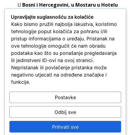
U
Bosni i Hercegovini, u Mostaru u Hotelu
Mepas, 29. svibnja 2026.
po prvi je put održan
Upravljajte suglasnošću za kolačiće
stručni skup Pharma&Beauty
koji okuplja
Kako bismo pružili najbolja iskustva, koristimo
ljekarnike i druge zdravstvene djelatnike
tehnologije poput kolačića za pohranu i/ili
Nakon velikog uspjeha sedmog izdanja stručnog
pristup informacijama o uređaju. Pristanak na
skupa Pharma˛Beauty u Zagrebu, ove smo
ove tehnologije omogućit će nam obradu
godine održali i prvi skup u Bosni i Hercegovini,
podataka kao što su ponašanje pregledavanja
u Mostaru.
ili jedinstveni ID-ovi na ovoj stranici.
Nepristanak ili povlačenje pristanka može
I dok se dojmovi još sliježu, donosimo vam
negativno utjecati na određene značajke i
nekoliko ključnih informacija i djelić atmosfere iz
funkcije.
Mostara…
Na skupu je bilo 160 sudionika koji su s nama
Postavke
dijelili sjajnu energiju i 12 izvrsnih sponzora koji
su podržali našu prvu regionalnu priču.
Odbij sve
Na 11 stručnih predavanja, vodeći stručnjaci iz
Prihvati sve
Bosne i Hercegovine te gosti stručnjaci iz